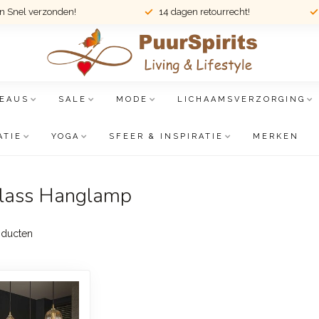
en Snel verzonden!
14 dagen retourrecht!
EAUS
SALE
MODE
LICHAAMSVERZORGING
ATIE
YOGA
SFEER & INSPIRATIE
MERKEN
Glass Hanglamp
ducten