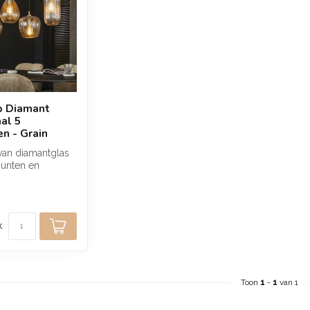
 Diamant
al 5
en - Grain
an diamantglas
punten en
jk bewerkte
e...
k
Toon
1
-
1
van 1