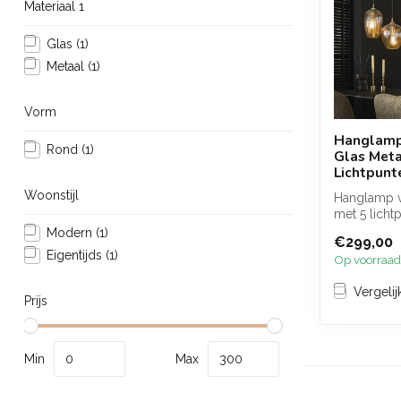
Materiaal 1
Glas
(1)
Metaal
(1)
Vorm
Hanglamp
Rond
(1)
Glas Meta
Lichtpunt
Woonstijl
Hanglamp v
met 5 licht
ambachteli
Modern
(1)
€299,00
glazen kapp
Eigentijds
(1)
Op voorraad
Vergelij
Prijs
Min
Max