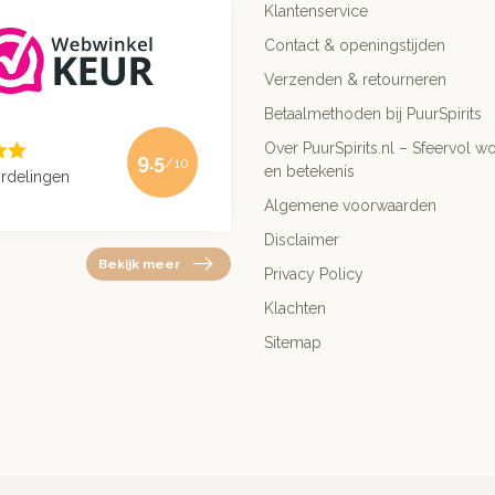
Klantenservice
Contact & openingstijden
Verzenden & retourneren
Betaalmethoden bij PuurSpirits
Over PuurSpirits.nl – Sfeervol wo
9.5
/10
en betekenis
rdelingen
Algemene voorwaarden
Disclaimer
Bekijk meer
Privacy Policy
Klachten
Sitemap