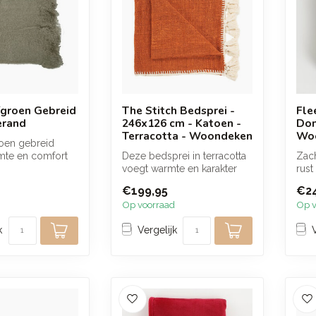
jfgroen Gebreid
The Stitch Bedsprei -
Fle
erand
246x126 cm - Katoen -
Don
Terracotta - Woondeken
Wo
groen gebreid
mte en comfort
Deze bedsprei in terracotta
Zach
zachte structuur
voegt warmte en karakter
rust
toe aan je interieur. De za...
donk
€199,95
€24
heerl
Op voorraad
Op v
k
Vergelijk