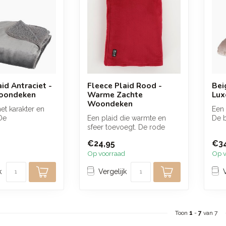
id Antraciet -
Fleece Plaid Rood -
Bei
oondeken
Warme Zachte
Lux
Woondeken
et karakter en
Een 
De
Een plaid die warmte en
De b
urige fleece
sfeer toevoegt. De rode
en c
 aa...
fleece voelt heerlijk zacht
€24,95
€34
aan ...
Op voorraad
Op v
k
Vergelijk
Toon
1
-
7
van 7