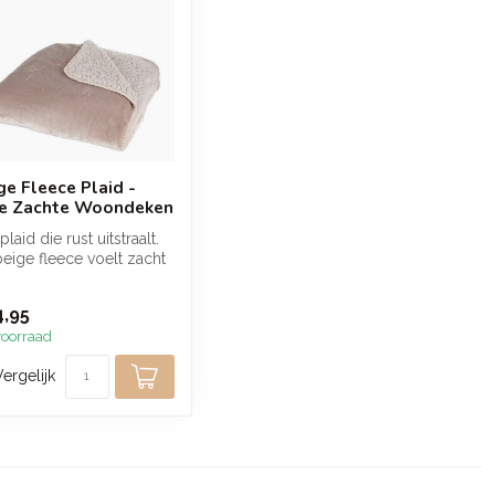
ge Fleece Plaid -
e Zachte Woondeken
plaid die rust uitstraalt.
eige fleece voelt zacht
omfortabel aan en...
,95
oorraad
Vergelijk