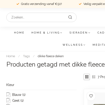
Gratis verzending vanaf €50!
Veilig verpakt 
HOME
HOME & LIVING
SIERADEN
CAD
WELLNESS
MEDIT
Home
/
Tags
/
dikke fleece deken
Producten getagd met dikke fleec
7
Pro
Kleur
Blauw
(1)
Geel
(1)