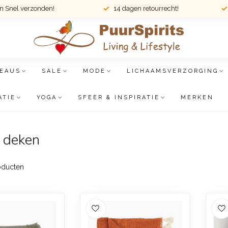
en Snel verzonden!
14 dagen retourrecht!
EAUS
SALE
MODE
LICHAAMSVERZORGING
ATIE
YOGA
SFEER & INSPIRATIE
MERKEN
e deken
ducten