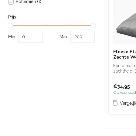
Bohemien
(1)
Prijs
Min
Max
Fleece Pla
Zachte W
Een plaid m
zachtheid. 
antracietkle
voelt soepel
€34,95
Op voorraad
Vergelij