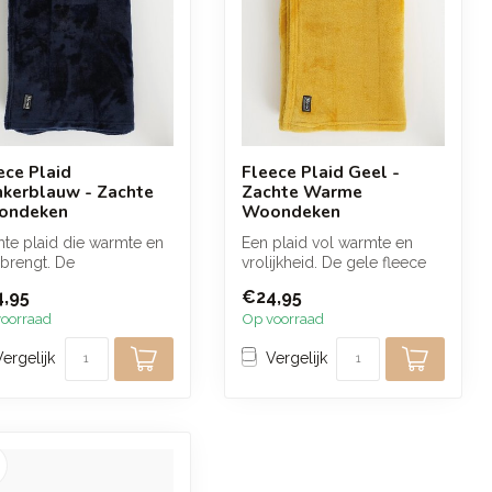
ece Plaid
Fleece Plaid Geel -
kerblauw - Zachte
Zachte Warme
ondeken
Woondeken
te plaid die warmte en
Een plaid vol warmte en
 brengt. De
vrolijkheid. De gele fleece
erblauwe fleece voelt
voelt zacht en soepel aan
,95
€24,95
ijk za...
en...
oorraad
Op voorraad
Vergelijk
Vergelijk