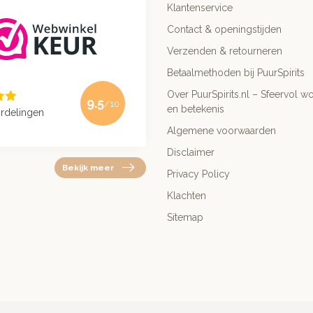
Klantenservice
Contact & openingstijden
Verzenden & retourneren
Betaalmethoden bij PuurSpirits
Over PuurSpirits.nl – Sfeervol wo
9.5
/10
en betekenis
rdelingen
Algemene voorwaarden
Disclaimer
Bekijk meer
Privacy Policy
Klachten
Sitemap