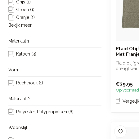
Grijs
(1)
Groen
(1)
Oranje
(1)
Bekijk meer
Materiaal 1
Plaid Oli
Met Franj
Katoen
(3)
Plaid olijf
brengt war
Vorm
in huis. De 
e...
Rechthoek
(1)
€39,95
Op voorraad
Materiaal 2
Vergelij
Polyester, Polypropyleen
(6)
Woonstijl