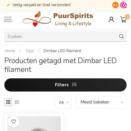
Veilig verpakt en Snel verzonden!
14 dagen r
9.5
0
MENU
Home
/
Tags
/
Dimbar LED filament
Producten getagd met Dimbar LED
filament
Filters