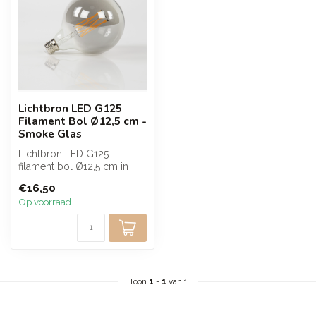
Lichtbron LED G125
Filament Bol Ø12,5 cm -
Smoke Glas
Lichtbron LED G125
filament bol Ø12,5 cm in
smoke glas met E27 fitting.
€16,50
Deze dim...
Op voorraad
Toon
1
-
1
van 1