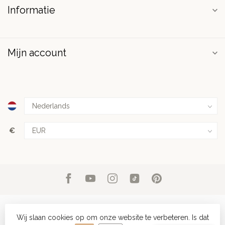
Informatie
Mijn account
€
Wij slaan cookies op om onze website te verbeteren. Is dat
© Copyright 2026 PuurSpirits.nl
- Powered by
Lightspeed
-