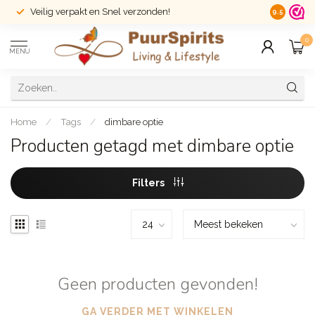
Veilig verpakt en Snel verzonden!
14 dagen r
9.5
0
MENU
Home
/
Tags
/
dimbare optie
Producten getagd met dimbare optie
Filters
Geen producten gevonden!
GA VERDER MET WINKELEN