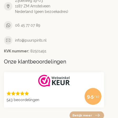
Zijdelweg 19-03
1187 ZM Amstelveen
Nederland (geen bezoekadres)
06 45 77 07 89
info@puurspirits.nl
KVK nummer:
82501491
Onze klantbeoordelingen
9.5
/10
543 beoordelingen
Bekijk meer