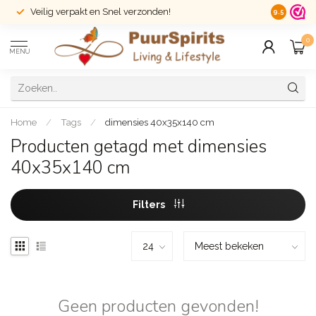
Veilig verpakt en Snel verzonden!
14 dagen r
9.5
0
MENU
Home
/
Tags
/
dimensies 40x35x140 cm
Producten getagd met dimensies
40x35x140 cm
Filters
Geen producten gevonden!