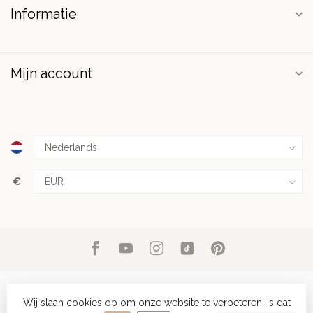
Informatie
Mijn account
€
Wij slaan cookies op om onze website te verbeteren. Is dat
© Copyright 2026 PuurSpirits.nl
- Powered by
Lightspeed
-