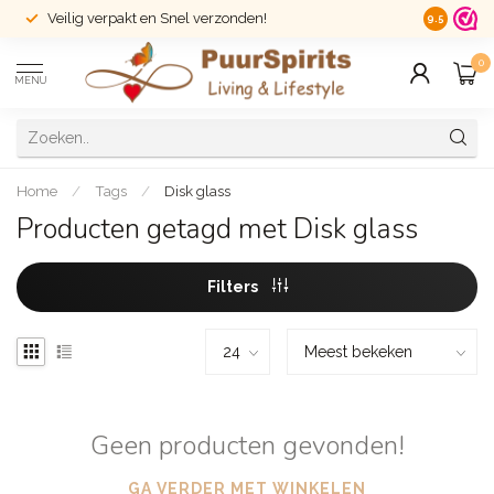
Veilig verpakt en Snel verzonden!
14 dagen r
9.5
0
MENU
Home
/
Tags
/
Disk glass
Producten getagd met Disk glass
Filters
Geen producten gevonden!
GA VERDER MET WINKELEN