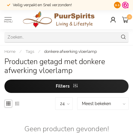
Veilig verpakt en Snel verzonden!
14 dagen r
9.5
0
MENU
Home
/
Tags
/
donkere afwerking vloerlamp
Producten getagd met donkere
afwerking vloerlamp
Filters
Geen producten gevonden!