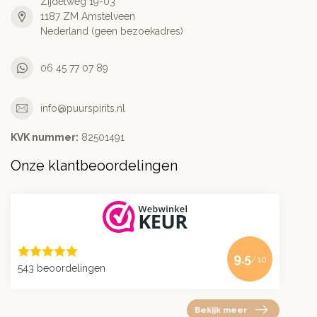
Zijdelweg 19-03
1187 ZM Amstelveen
Nederland (geen bezoekadres)
06 45 77 07 89
info@puurspirits.nl
KVK nummer:
82501491
Onze klantbeoordelingen
9.5
/10
543 beoordelingen
Bekijk meer