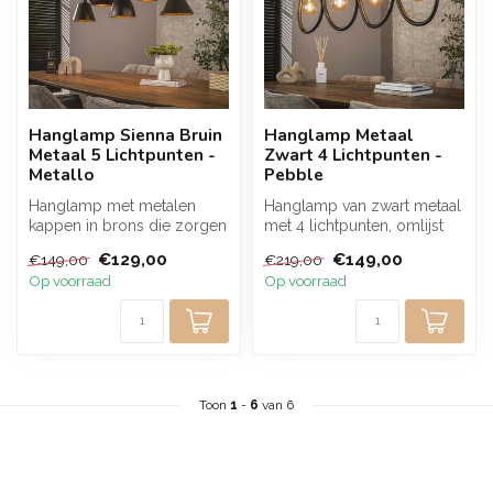
Hanglamp Sienna Bruin
Hanglamp Metaal
Metaal 5 Lichtpunten -
Zwart 4 Lichtpunten -
Metallo
Pebble
Hanglamp met metalen
Hanglamp van zwart metaal
kappen in brons die zorgen
met 4 lichtpunten, omlijst
voor een warme en
door organisch gevormde
€129,00
€149,00
€149,00
€219,00
sfeervolle lic...
fra...
Op voorraad
Op voorraad
Toon
1
-
6
van 6