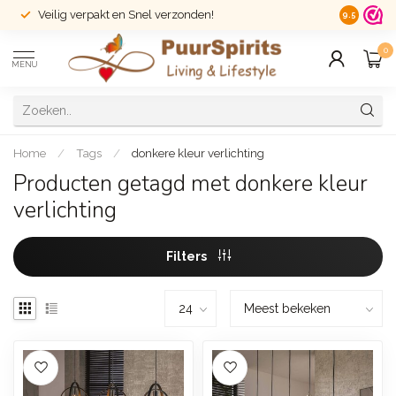
Veilig verpakt en Snel verzonden!
14 dagen r
9.5
0
MENU
Home
/
Tags
/
donkere kleur verlichting
Producten getagd met donkere kleur
verlichting
Filters