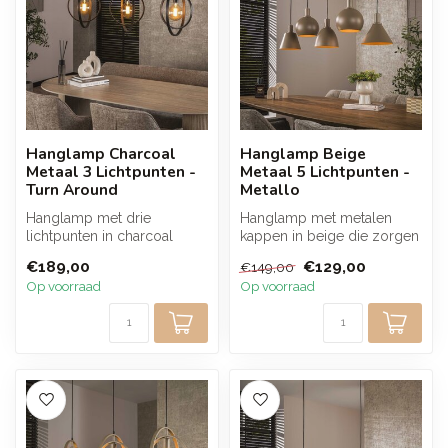
Hanglamp Charcoal
Hanglamp Beige
Metaal 3 Lichtpunten -
Metaal 5 Lichtpunten -
Turn Around
Metallo
Hanglamp met drie
Hanglamp met metalen
lichtpunten in charcoal
kappen in beige die zorgen
metaal en een open
voor een warme en rustige
€189,00
€129,00
€149,00
ringdesign. De draa...
lichtb...
Op voorraad
Op voorraad