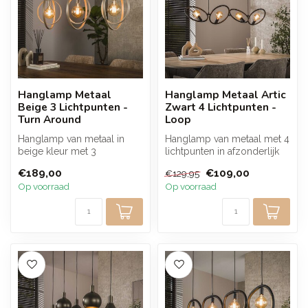
Hanglamp Metaal
Hanglamp Metaal Artic
Beige 3 Lichtpunten -
Zwart 4 Lichtpunten -
Turn Around
Loop
Hanglamp van metaal in
Hanglamp van metaal met 4
beige kleur met 3
lichtpunten in afzonderlijk
lichtpunten en draaibare
draaibare ringen. Stel een...
€189,00
€109,00
€129,95
ringen. Het op...
Op voorraad
Op voorraad