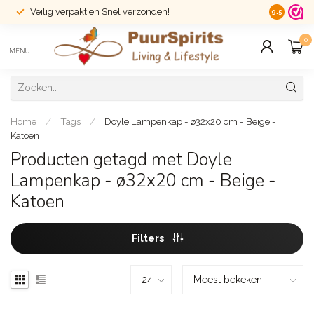
Veilig verpakt en Snel verzonden!
14 dagen r
9.5
0
MENU
Home
/
Tags
/
Doyle Lampenkap - ø32x20 cm - Beige -
Katoen
Producten getagd met Doyle
Lampenkap - ø32x20 cm - Beige -
Katoen
Filters