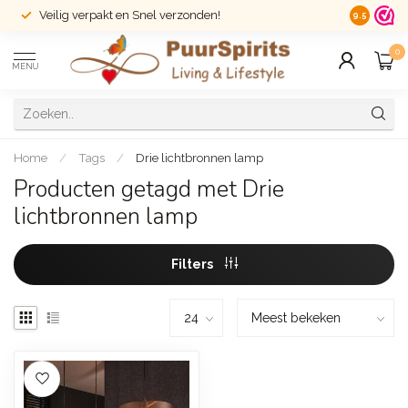
Veilig verpakt en Snel verzonden!
14 dagen r
9.5
0
MENU
Home
/
Tags
/
Drie lichtbronnen lamp
Producten getagd met Drie
lichtbronnen lamp
Filters