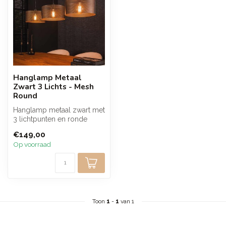
Hanglamp Metaal
Zwart 3 Lichts - Mesh
Round
Hanglamp metaal zwart met
3 lichtpunten en ronde
kappen van fijn mesh. De
€149,00
open s...
Op voorraad
Toon
1
-
1
van 1