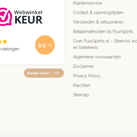
Klantenservice
Contact & openingstijden
Verzenden & retourneren
Betaalmethoden bij PuurSpirits
Over PuurSpirits.nl – Sfeervol wo
9.5
/10
en betekenis
rdelingen
Algemene voorwaarden
Disclaimer
Bekijk meer
Privacy Policy
Klachten
Sitemap