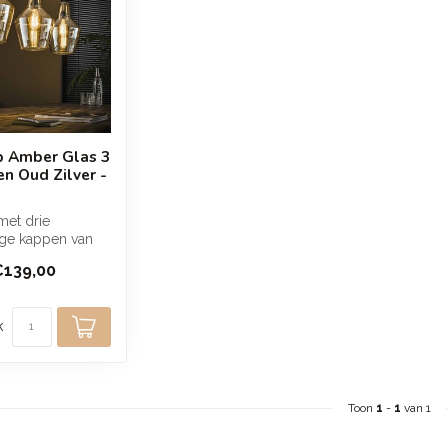
 Amber Glas 3
en Oud Zilver -
et drie
ge kappen van
 die zorgen voor
€139,00
...
k
Toon
1
-
1
van 1