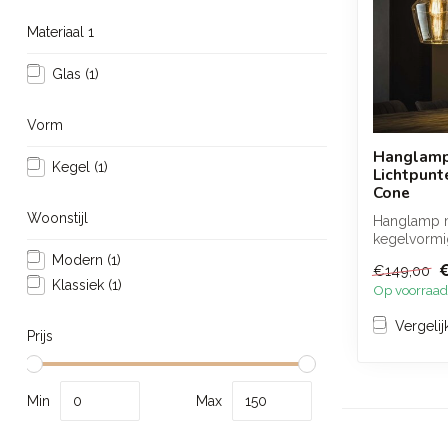
Materiaal 1
Glas
(1)
Vorm
Hanglamp
Kegel
(1)
Lichtpunt
Cone
Woonstijl
Hanglamp m
kegelvormi
amber glas
Modern
(1)
€149,00
een warme e
Klassiek
(1)
Op voorraad
Vergelij
Prijs
Min
Max