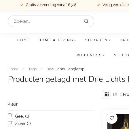
Gratis verzending vanaf €50!
Veilig verpakt 
HOME
HOME & LIVING
SIERADEN
CAD
WELLNESS
MEDIT
Home
/
Tags
/
Drie Lichts Hanglamp
Producten getagd met Drie Licht
1
Pro
Kleur
Geel
(1)
Zilver
(1)