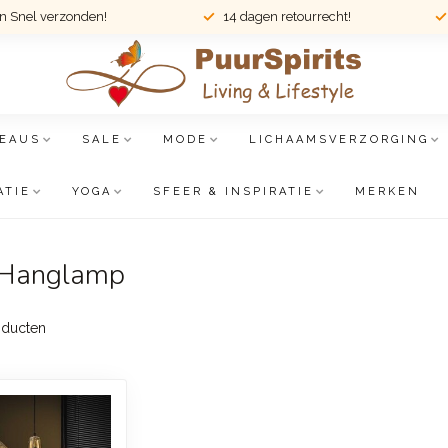
en Snel verzonden!
14 dagen retourrecht!
EAUS
SALE
MODE
LICHAAMSVERZORGING
ATIE
YOGA
SFEER & INSPIRATIE
MERKEN
s Hanglamp
ducten