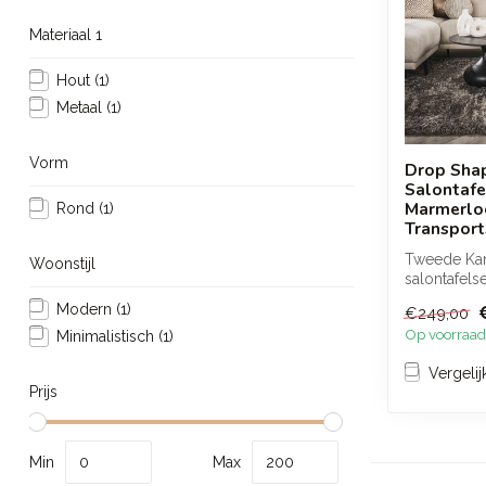
Materiaal 1
Hout
(1)
Metaal
(1)
Vorm
Drop Sha
Salontafe
Marmerloo
Rond
(1)
Transpor
Tweede Kans
Woonstijl
salontafels
delig) in 3D
Modern
(1)
€249,00
Op voorraad
Minimalistisch
(1)
Vergelij
Prijs
Min
Max