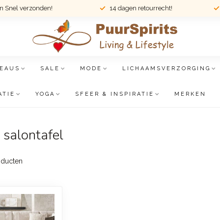
en Snel verzonden!
14 dagen retourrecht!
EAUS
SALE
MODE
LICHAAMSVERZORGING
ATIE
YOGA
SFEER & INSPIRATIE
MERKEN
salontafel
ducten