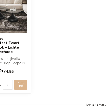
pe
lset Zwart
k – Lichte
tschade
 – stijlvolle
et Drop Shape (2-
 zwart bruin. A...
€174,95
k
Toon
1
-
1
van 1