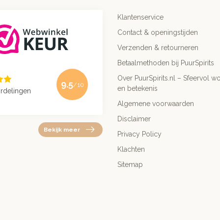
Klantenservice
Contact & openingstijden
Verzenden & retourneren
Betaalmethoden bij PuurSpirits
Over PuurSpirits.nl – Sfeervol wo
9.5
/10
en betekenis
rdelingen
Algemene voorwaarden
Disclaimer
Bekijk meer
Privacy Policy
Klachten
Sitemap