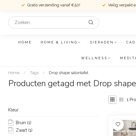
Gratis verzending vanaf €50!
Veilig verpakt 
HOME
HOME & LIVING
SIERADEN
CAD
WELLNESS
MEDIT
Home
/
Tags
/
Drop shape salontafel
Producten getagd met Drop shape 
1
Pro
Kleur
Bruin
(1)
Zwart
(1)