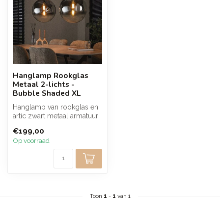
Hanglamp Rookglas
Metaal 2-lichts -
Bubble Shaded XL
Hanglamp van rookglas en
artic zwart metaal armatuur
met twee lichtpunten die
€199,00
zo...
Op voorraad
Toon
1
-
1
van 1