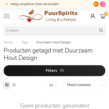
Veilig verpakt en Snel verzonden!
14 dagen r
9.5
0
MENU
Home
/
Tags
/
Duurzaam Hout Design
Producten getagd met Duurzaam
Hout Design
Filters
Geen producten gevonden!