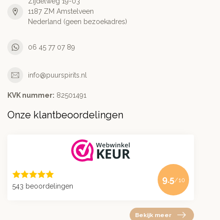
Zijdelweg 19-03
1187 ZM Amstelveen
Nederland (geen bezoekadres)
06 45 77 07 89
info@puurspirits.nl
KVK nummer:
82501491
Onze klantbeoordelingen
9.5
/10
543 beoordelingen
Bekijk meer