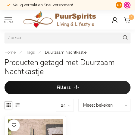
Veilig verpakt en Snel verzonden!
14 dagen r
9.5
0
MENU
Home
/
Tags
/
Duurzaam Nachtkastje
Producten getagd met Duurzaam
Nachtkastje
Filters