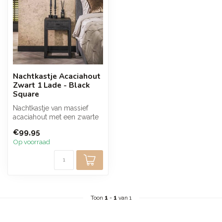
Nachtkastje Acaciahout
Zwart 1 Lade - Black
Square
Nachtkastje van massief
acaciahout met een zwarte
afwerking en 1 lade. De
€99,95
strakk...
Op voorraad
Toon
1
-
1
van 1