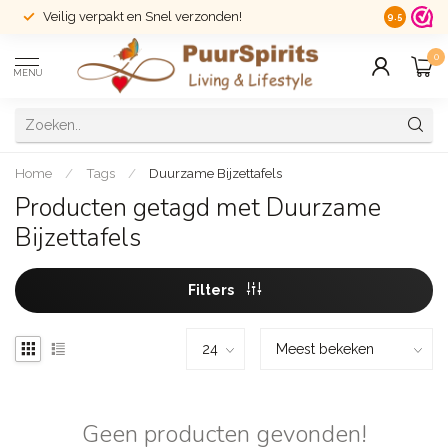
Veilig verpakt en Snel verzonden!
14 dagen r
9.5
0
MENU
Home
/
Tags
/
Duurzame Bijzettafels
Producten getagd met Duurzame
Bijzettafels
Filters
Geen producten gevonden!