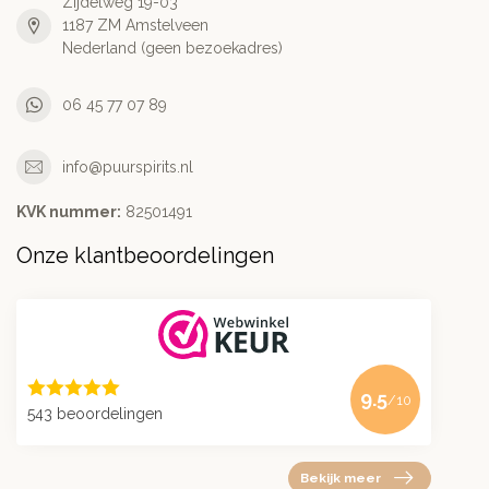
Zijdelweg 19-03
1187 ZM Amstelveen
Nederland (geen bezoekadres)
06 45 77 07 89
info@puurspirits.nl
KVK nummer:
82501491
Onze klantbeoordelingen
9.5
/10
543 beoordelingen
Bekijk meer