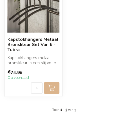
Kapstokhangers Metaal
Bronskleur Set Van 6 -
Tubra
Kapstokhangers metaal
bronskleur in een stijlvolle
set van 6. De warme
€74,95
bronskleu...
Op voorraad
Toon
1
-
3
van 3