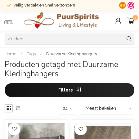
Veilig verpakt en Snel verzonden!
14 dagen r
9.5
0
MENU
Home
/
Tags
/
Duurzame Kledinghangers
Producten getagd met Duurzame
Kledinghangers
Filters