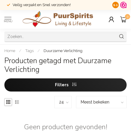
Veilig verpakt en Snel verzonden!
14 dagen r
9.5
0
MENU
Home
/
Tags
/
Duurzame Verlichting
Producten getagd met Duurzame
Verlichting
Filters
Geen producten gevonden!