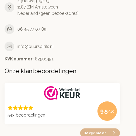
Zijdelweg 19-03
1187 ZM Amstelveen
Nederland (geen bezoekadres)
06 45 77 07 89
info@puurspirits.nl
KVK nummer:
82501491
Onze klantbeoordelingen
9.5
/10
543 beoordelingen
Bekijk meer