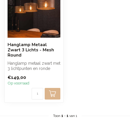
Hanglamp Metaal
Zwart 3 Lichts - Mesh
Round
Hanglamp metaal zwart met
3 lichtpunten en ronde
kappen van fijn mesh. De
€149,00
open s...
Op voorraad
Toon
1
-
1
van 1