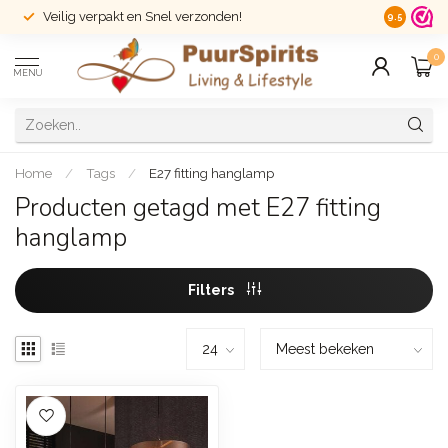
Veilig verpakt en Snel verzonden!
14 dagen r
9.5
0
MENU
Home
/
Tags
/
E27 fitting hanglamp
Producten getagd met E27 fitting
hanglamp
Filters