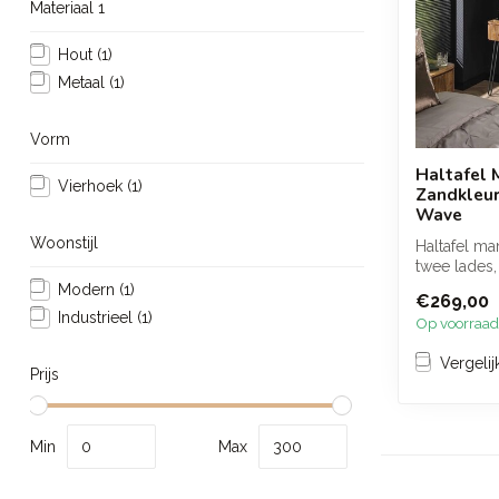
Materiaal 1
Hout
(1)
Metaal
(1)
Vorm
Haltafel
Vierhoek
(1)
Zandkleur
Wave
Woonstijl
Haltafel m
twee lades,
een warme 
Modern
(1)
€269,00
afwerk...
Industrieel
(1)
Op voorraad
Vergelij
Prijs
Min
Max