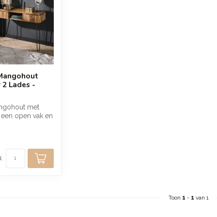
 Mangohout
 2 Lades -
angohout met
 een open vak en
zandkleurige
k
Toon
1
-
1
van 1