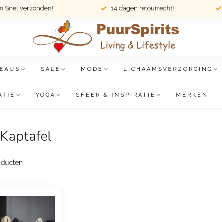
en Snel verzonden!
14 dagen retourrecht!
EAUS
SALE
MODE
LICHAAMSVERZORGING
ATIE
YOGA
SFEER & INSPIRATIE
MERKEN
 Kaptafel
ducten