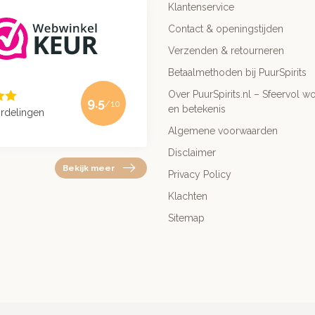
Klantenservice
Contact & openingstijden
Verzenden & retourneren
Betaalmethoden bij PuurSpirits
Over PuurSpirits.nl – Sfeervol wo
9.5
/10
en betekenis
rdelingen
Algemene voorwaarden
Disclaimer
Bekijk meer
Privacy Policy
Klachten
Sitemap