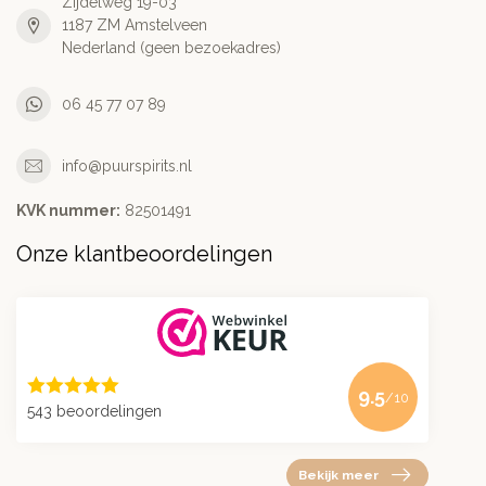
Zijdelweg 19-03
1187 ZM Amstelveen
Nederland (geen bezoekadres)
06 45 77 07 89
info@puurspirits.nl
KVK nummer:
82501491
Onze klantbeoordelingen
9.5
/10
543 beoordelingen
Bekijk meer