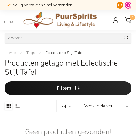
Veilig verpakt en Snel verzonden!
14 dagen r
9.5
0
MENU
Home
/
Tags
/
Eclectische Stijl Tafel
Producten getagd met Eclectische
Stijl Tafel
Filters
Geen producten gevonden!