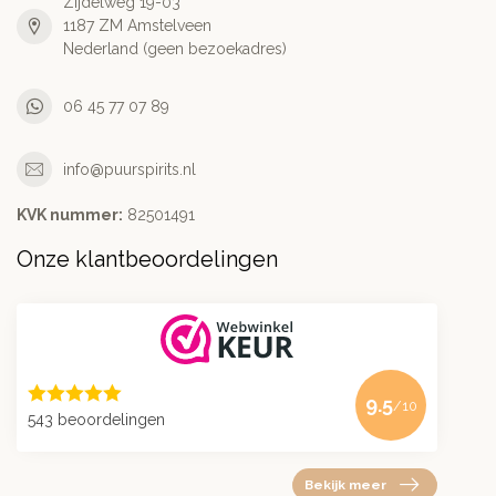
Zijdelweg 19-03
1187 ZM Amstelveen
Nederland (geen bezoekadres)
06 45 77 07 89
info@puurspirits.nl
KVK nummer:
82501491
Onze klantbeoordelingen
9.5
/10
543 beoordelingen
Bekijk meer