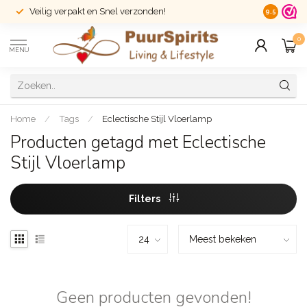
Veilig verpakt en Snel verzonden!
14 dagen r
9.5
0
MENU
Home
/
Tags
/
Eclectische Stijl Vloerlamp
Producten getagd met Eclectische
Stijl Vloerlamp
Filters
Geen producten gevonden!