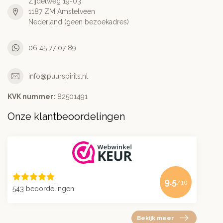
Zijdelweg 19-03
1187 ZM Amstelveen
Nederland (geen bezoekadres)
06 45 77 07 89
info@puurspirits.nl
KVK nummer:
82501491
Onze klantbeoordelingen
9.5
/10
543 beoordelingen
Bekijk meer