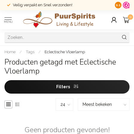
Veilig verpakt en Snel verzonden!
14 dagen r
9.5
0
MENU
Home
/
Tags
/
Eclectische Vloerlamp
Producten getagd met Eclectische
Vloerlamp
Filters
Geen producten gevonden!