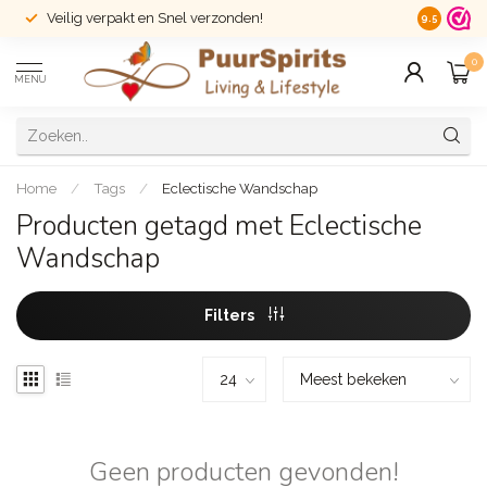
Veilig verpakt en Snel verzonden!
14 dagen r
9.5
0
MENU
Home
/
Tags
/
Eclectische Wandschap
Producten getagd met Eclectische
Wandschap
Filters
Geen producten gevonden!