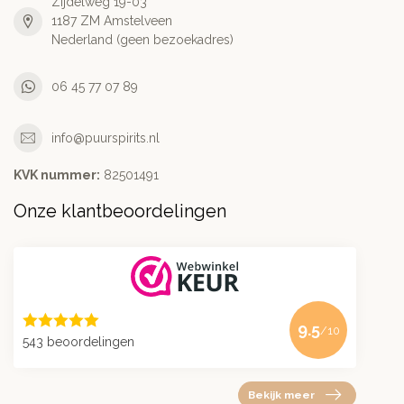
Zijdelweg 19-03
1187 ZM Amstelveen
Nederland (geen bezoekadres)
06 45 77 07 89
info@puurspirits.nl
KVK nummer:
82501491
Onze klantbeoordelingen
9.5
/10
543 beoordelingen
Bekijk meer