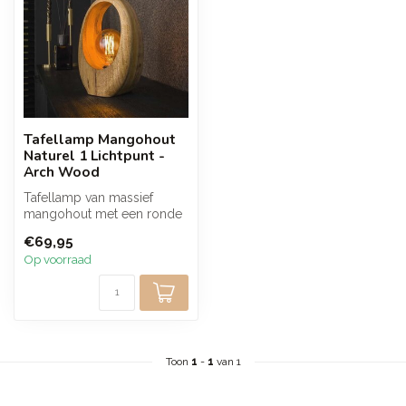
Tafellamp Mangohout
Naturel 1 Lichtpunt -
Arch Wood
Tafellamp van massief
mangohout met een ronde
opening waarin de lichtbron
€69,95
sfeerv...
Op voorraad
Toon
1
-
1
van 1