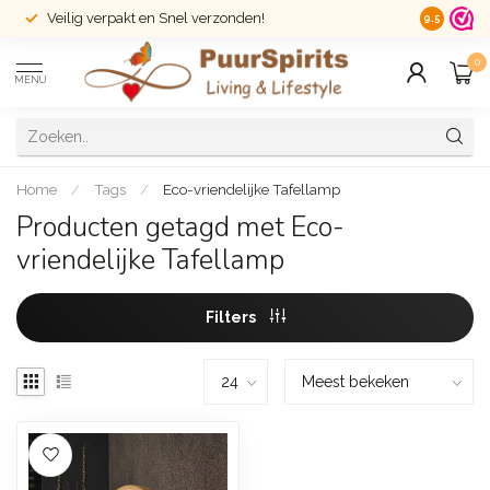
Veilig verpakt en Snel verzonden!
14 dagen r
9.5
0
MENU
Home
/
Tags
/
Eco-vriendelijke Tafellamp
Producten getagd met Eco-
vriendelijke Tafellamp
Filters