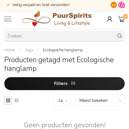
Veilig verpakt en Snel verzonden!
14 dagen r
9.5
0
MENU
Home
/
Tags
/
Ecologische hanglamp
Producten getagd met Ecologische
hanglamp
Filters
Geen producten gevonden!