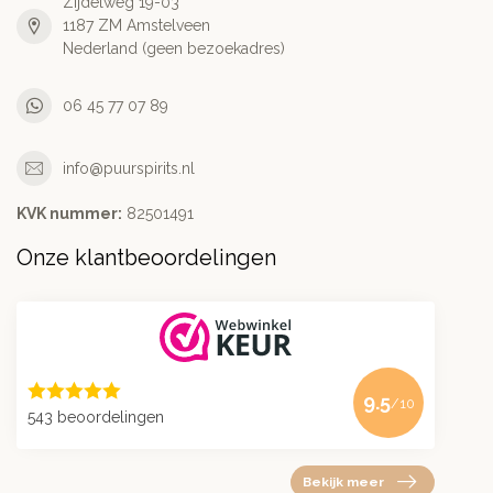
Zijdelweg 19-03
1187 ZM Amstelveen
Nederland (geen bezoekadres)
06 45 77 07 89
info@puurspirits.nl
KVK nummer:
82501491
Onze klantbeoordelingen
9.5
/10
543 beoordelingen
Bekijk meer