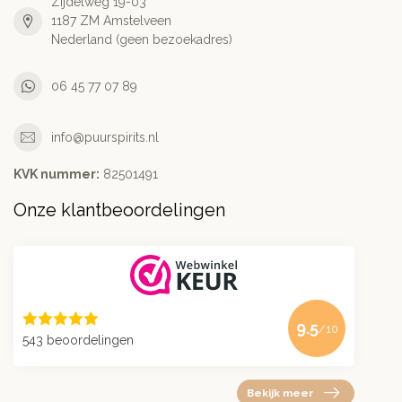
Zijdelweg 19-03
1187 ZM Amstelveen
Nederland (geen bezoekadres)
06 45 77 07 89
info@puurspirits.nl
KVK nummer:
82501491
Onze klantbeoordelingen
9.5
/10
543 beoordelingen
Bekijk meer