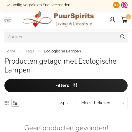
Veilig verpakt en Snel verzonden!
14 dagen r
9.5
0
MENU
Home
/
Tags
/
Ecologische Lampen
Producten getagd met Ecologische
Lampen
Filters
Geen producten gevonden!