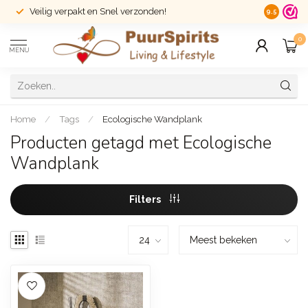
Veilig verpakt en Snel verzonden!
14 dagen r
9.5
0
MENU
Home
/
Tags
/
Ecologische Wandplank
Producten getagd met Ecologische
Wandplank
Filters