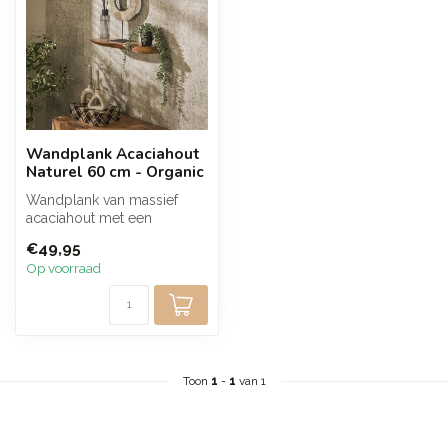
Wandplank Acaciahout
Naturel 60 cm - Organic
Wandplank van massief
acaciahout met een
organische vorm en een
€49,95
mat transparante...
Op voorraad
Toon
1
-
1
van 1