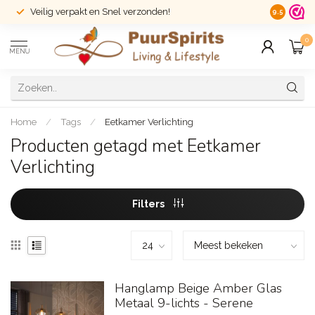
Veilig verpakt en Snel verzonden!
14 dagen r
9.5
0
MENU
Home
/
Tags
/
Eetkamer Verlichting
Producten getagd met Eetkamer
Verlichting
Filters
Hanglamp Beige Amber Glas
Metaal 9-lichts - Serene