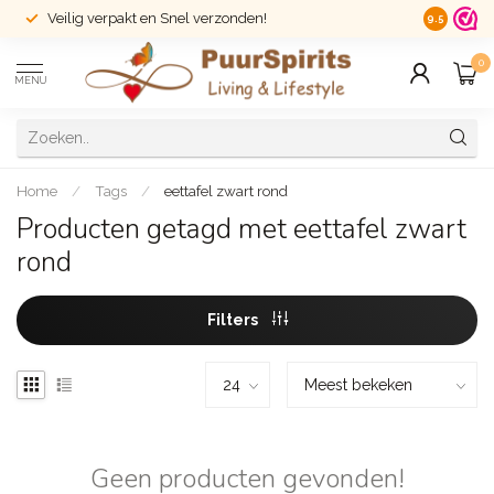
Veilig verpakt en Snel verzonden!
14 dagen r
9.5
0
MENU
Home
/
Tags
/
eettafel zwart rond
Producten getagd met eettafel zwart
rond
Filters
Geen producten gevonden!