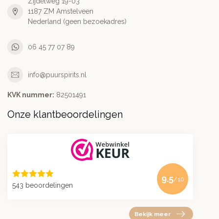
Zijdelweg 19-03
1187 ZM Amstelveen
Nederland (geen bezoekadres)
06 45 77 07 89
info@puurspirits.nl
KVK nummer:
82501491
Onze klantbeoordelingen
9.5
/10
543 beoordelingen
Bekijk meer