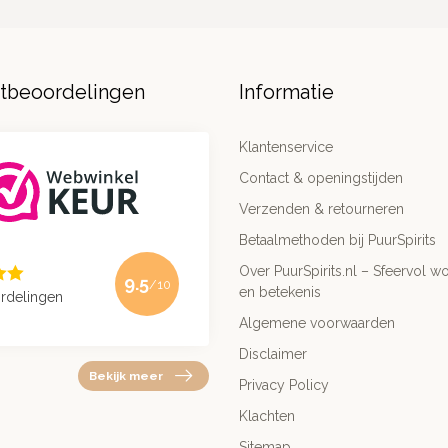
ntbeoordelingen
Informatie
Klantenservice
Contact & openingstijden
Verzenden & retourneren
Betaalmethoden bij PuurSpirits
Over PuurSpirits.nl – Sfeervol wo
9.5
/10
en betekenis
rdelingen
Algemene voorwaarden
Disclaimer
Bekijk meer
Privacy Policy
Klachten
Sitemap