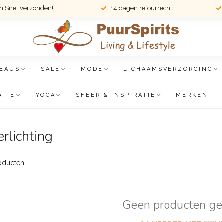
en Snel verzonden!
14 dagen retourrecht!
EAUS
SALE
MODE
LICHAAMSVERZORGING
ATIE
YOGA
SFEER & INSPIRATIE
MERKEN
rlichting
oducten
Geen producten g