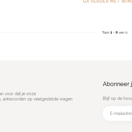
GA VERDER MET WIN
Toon
1
-
0
van 0
Abonneer j
an voor dat je onze
Blijf op de hoo
ns, antwoorden op veelgestelde vragen