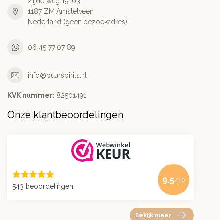
Zijdelweg 19-03
1187 ZM Amstelveen
Nederland (geen bezoekadres)
06 45 77 07 89
info@puurspirits.nl
KVK nummer:
82501491
Onze klantbeoordelingen
9.5
/10
543 beoordelingen
Bekijk meer