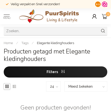
Veilig verpakt en Snel verzonden!
14 dagen r
9.5
0
MENU
Home
/
Tags
/
Elegante kledinghouders
Producten getagd met Elegante
kledinghouders
Filters
Geen producten gevonden!