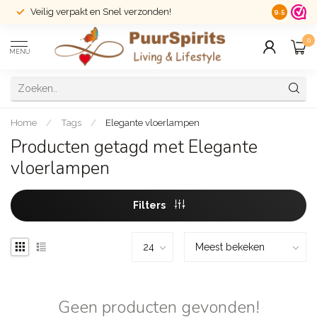
Veilig verpakt en Snel verzonden!
14 dagen r
9.5
0
MENU
Home
/
Tags
/
Elegante vloerlampen
Producten getagd met Elegante
vloerlampen
Filters
Geen producten gevonden!