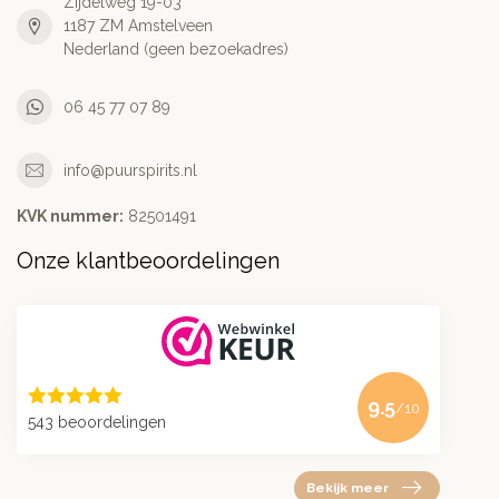
Zijdelweg 19-03
1187 ZM Amstelveen
Nederland (geen bezoekadres)
06 45 77 07 89
info@puurspirits.nl
KVK nummer:
82501491
Onze klantbeoordelingen
9.5
/10
543 beoordelingen
Bekijk meer