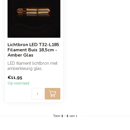
Lichtbron LED T32-L185
Filament Buis 18,5cm -
Amber Glas
LED filament lichtbron met
amberkleurig glas,
buisvorm van 18,5 cm.
€11,95
Straalt extr...
Op voorraad
Toon
1
-
1
van 1