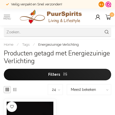
Veilig verpakt en Snel verzonden!
14 dagen r
9.5
0
MENU
Home
/
Tags
/
Energiezuinige Verlichting
Producten getagd met Energiezuinige
Verlichting
Filters