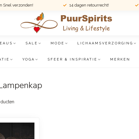
en Snel verzonden!
14 dagen retourrecht!
EAUS
SALE
MODE
LICHAAMSVERZORGING
ATIE
YOGA
SFEER & INSPIRATIE
MERKEN
e Lampenkap
ducten