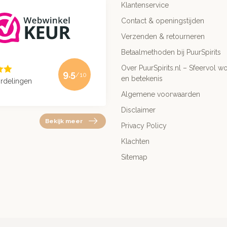
Klantenservice
Contact & openingstijden
Verzenden & retourneren
Betaalmethoden bij PuurSpirits
Over PuurSpirits.nl – Sfeervol wo
9.5
/10
en betekenis
rdelingen
Algemene voorwaarden
Disclaimer
Bekijk meer
Privacy Policy
Klachten
Sitemap