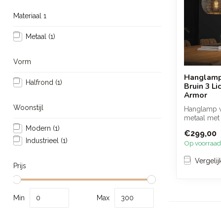
Materiaal 1
Metaal
(1)
Vorm
Hanglamp
Halfrond
(1)
Bruin 3 Li
Armor
Woonstijl
Hanglamp v
metaal met
kappen die
Modern
(1)
€299,00
w...
Industrieel
(1)
Op voorraad
Vergelij
Prijs
Min
Max