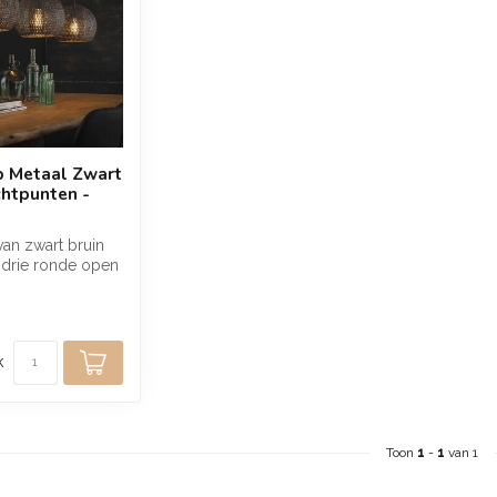
 Metaal Zwart
chtpunten -
an zwart bruin
 drie ronde open
 zorgen voor een
k
Toon
1
-
1
van 1