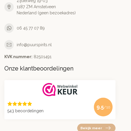
Zijdelweg 19-03
1187 ZM Amstelveen
Nederland (geen bezoekadres)
06 45 77 07 89
info@puurspirits.nl
KVK nummer:
82501491
Onze klantbeoordelingen
9.5
/10
543 beoordelingen
Bekijk meer