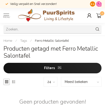
Veilig verpakt en Snel verzonden!
14 dagen r
9.5
0
MENU
Home
/
Tags
/
Ferro Metallic Salontafel
Producten getagd met Ferro Metallic
Salontafel
Filters
Geen producten gevonden!