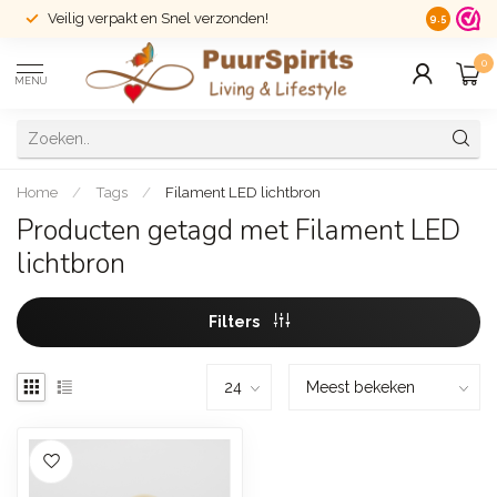
Veilig verpakt en Snel verzonden!
14 dagen r
9.5
0
MENU
Home
/
Tags
/
Filament LED lichtbron
Producten getagd met Filament LED
lichtbron
Filters