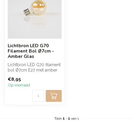
Lichtbron LED G70
Filament Bol Ø7cm -
Amber Glas
Lichtbron LED G70 filament
bol Ø7cm E27 met amber
glas geeft extra warm licht
€8,95
va...
Op voorraad
Toon
1
-
1
van 1