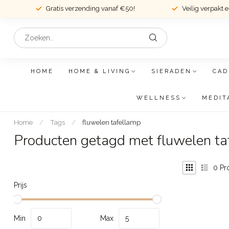
Gratis verzending vanaf €50!
Veilig verpakt 
HOME
HOME & LIVING
SIERADEN
CAD
WELLNESS
MEDIT
Home
/
Tags
/
fluwelen tafellamp
Producten getagd met fluwelen ta
0
Pr
Prijs
Min
Max