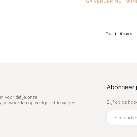
GA VERDER MET WIN
Toon
1
-
0
van 0
Abonneer j
an voor dat je onze
Blijf op de hoo
ns, antwoorden op veelgestelde vragen