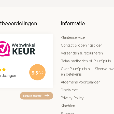
ntbeoordelingen
Informatie
Klantenservice
Contact & openingstijden
Verzenden & retourneren
Betaalmethoden bij PuurSpirits
Over PuurSpirits.nl – Sfeervol wo
9.5
/10
en betekenis
rdelingen
Algemene voorwaarden
Disclaimer
Bekijk meer
Privacy Policy
Klachten
Sitemap