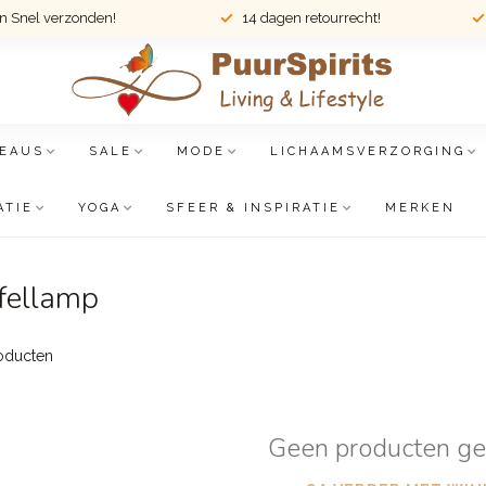
en Snel verzonden!
14 dagen retourrecht!
EAUS
SALE
MODE
LICHAAMSVERZORGING
ATIE
YOGA
SFEER & INSPIRATIE
MERKEN
fellamp
oducten
Geen producten g