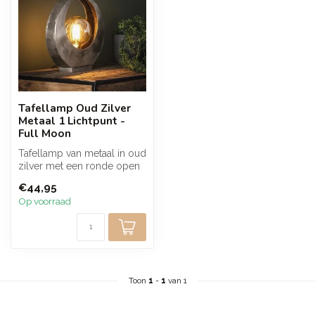
Tafellamp Oud Zilver
Metaal 1 Lichtpunt -
Full Moon
Tafellamp van metaal in oud
zilver met een ronde open
vorm waarin de lichtbron
€44,95
c...
Op voorraad
Toon
1
-
1
van 1