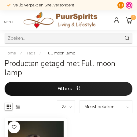
Veilig verpakt en Snel verzonden!
14 dagen r
9.5
0
MENU
Home
/
Tags
/
Full moon lamp
Producten getagd met Full moon
lamp
Filters