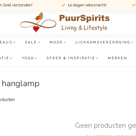
en Snel verzonden!
14 dagen retourrecht!
EAUS
SALE
MODE
LICHAAMSVERZORGING
ATIE
YOGA
SFEER & INSPIRATIE
MERKEN
e hanglamp
oducten
Geen producten g