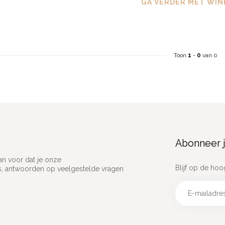
GA VERDER MET WIN
Toon
1
-
0
van 0
Abonneer j
an voor dat je onze
Blijf op de hoo
ns, antwoorden op veelgestelde vragen