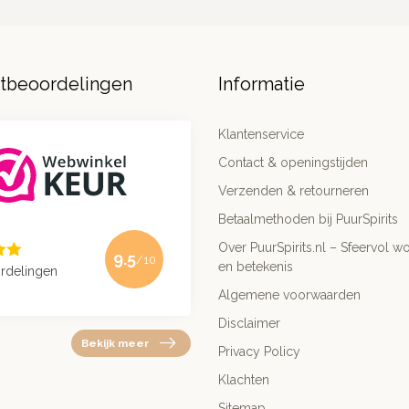
ntbeoordelingen
Informatie
Klantenservice
Contact & openingstijden
Verzenden & retourneren
Betaalmethoden bij PuurSpirits
Over PuurSpirits.nl – Sfeervol wo
9.5
/10
en betekenis
rdelingen
Algemene voorwaarden
Disclaimer
Bekijk meer
Privacy Policy
Klachten
Sitemap