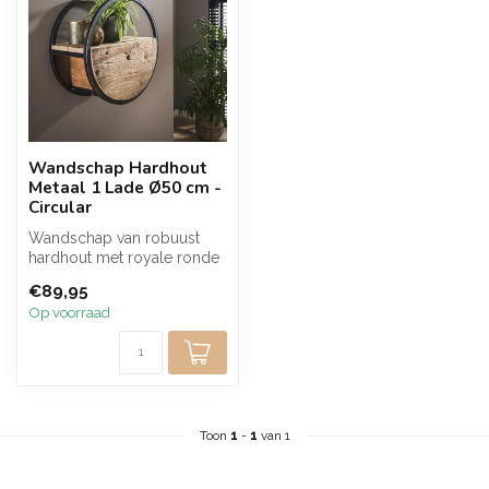
Wandschap Hardhout
Metaal 1 Lade Ø50 cm -
Circular
Wandschap van robuust
hardhout met royale ronde
vorm en zwart metalen
€89,95
frame. De ...
Op voorraad
Toon
1
-
1
van 1