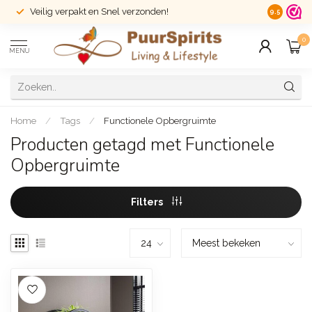
Veilig verpakt en Snel verzonden!
14 dagen r
9.5
0
MENU
Home
/
Tags
/
Functionele Opbergruimte
Producten getagd met Functionele
Opbergruimte
Filters