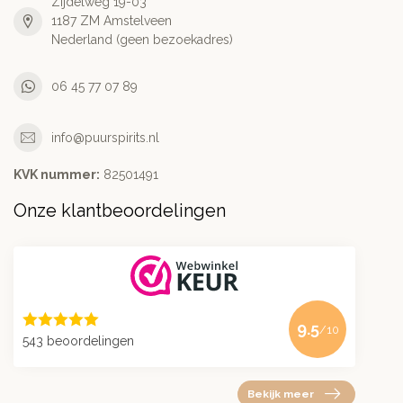
Zijdelweg 19-03
1187 ZM Amstelveen
Nederland (geen bezoekadres)
06 45 77 07 89
info@puurspirits.nl
KVK nummer:
82501491
Onze klantbeoordelingen
9.5
/10
543 beoordelingen
Bekijk meer