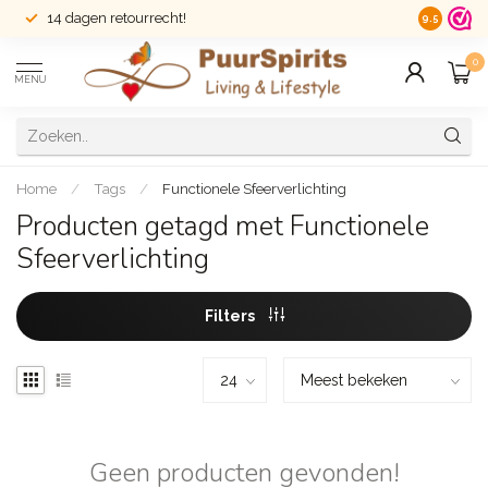
14 dagen retourrecht!
Veilig sh
9.5
0
MENU
Home
/
Tags
/
Functionele Sfeerverlichting
Producten getagd met Functionele
Sfeerverlichting
Filters
Geen producten gevonden!