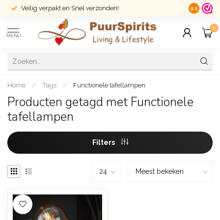
Veilig verpakt en Snel verzonden!
14 dagen r
9.5
0
MENU
Home
/
Tags
/
Functionele tafellampen
Producten getagd met Functionele
tafellampen
Filters