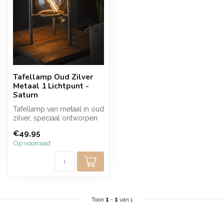
Tafellamp Oud Zilver
Metaal 1 Lichtpunt -
Saturn
Tafellamp van metaal in oud
zilver, speciaal ontworpen
voor een grote ronde lich...
€49,95
Op voorraad
Toon
1
-
1
van 1