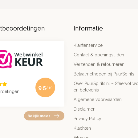
ntbeoordelingen
Informatie
Klantenservice
Contact & openingstijden
Verzenden & retourneren
Betaalmethoden bij PuurSpirits
Over PuurSpirits.nl – Sfeervol wo
9.5
/10
en betekenis
rdelingen
Algemene voorwaarden
Disclaimer
Bekijk meer
Privacy Policy
Klachten
Sitemap