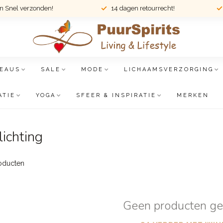
en Snel verzonden!
14 dagen retourrecht!
EAUS
SALE
MODE
LICHAAMSVERZORGING
ATIE
YOGA
SFEER & INSPIRATIE
MERKEN
ichting
oducten
Geen producten g