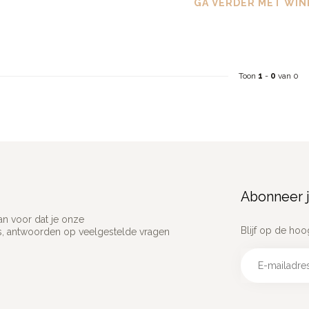
GA VERDER MET WIN
Toon
1
-
0
van 0
Abonneer j
an voor dat je onze
Blijf op de hoo
ns, antwoorden op veelgestelde vragen