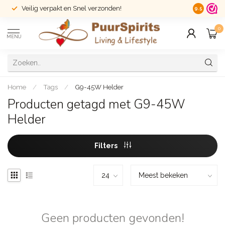
Veilig verpakt en Snel verzonden!
14 dagen r
9.5
0
MENU
Home
/
Tags
/
G9-45W Helder
Producten getagd met G9-45W
Helder
Filters
Geen producten gevonden!