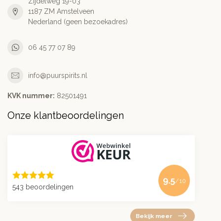
Zijdelweg 19-03
1187 ZM Amstelveen
Nederland (geen bezoekadres)
06 45 77 07 89
info@puurspirits.nl
KVK nummer:
82501491
Onze klantbeoordelingen
9.5
/10
543 beoordelingen
Bekijk meer