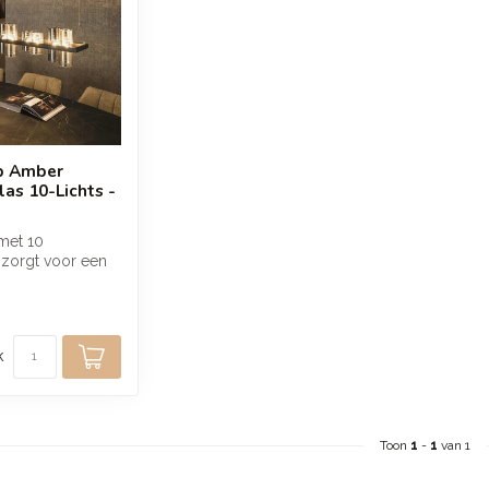
p Amber
as 10-Lichts -
met 10
 zorgt voor een
legante
ng bove...
k
Toon
1
-
1
van 1