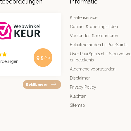
ntbeoordelingen
Informatie
Klantenservice
Contact & openingstijden
Verzenden & retourneren
Betaalmethoden bij PuurSpirits
Over PuurSpirits.nl – Sfeervol wo
9.5
/10
en betekenis
rdelingen
Algemene voorwaarden
Disclaimer
Bekijk meer
Privacy Policy
Klachten
Sitemap