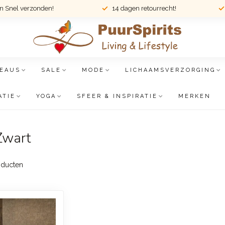
en Snel verzonden!
14 dagen retourrecht!
EAUS
SALE
MODE
LICHAAMSVERZORGING
ATIE
YOGA
SFEER & INSPIRATIE
MERKEN
Zwart
ducten