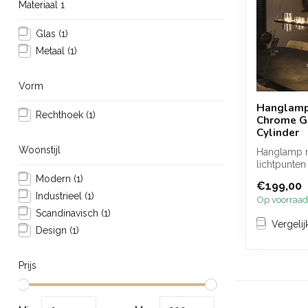
Materiaal 1
Glas
(1)
Metaal
(1)
Vorm
Hanglam
Rechthoek
(1)
Chrome Gl
Cylinder
Woonstijl
Hanglamp 
lichtpunten
warme en e
Modern
(1)
€199,00
lichtverdeli
Industrieel
(1)
Op voorraad
Scandinavisch
(1)
Vergelij
Design
(1)
Prijs