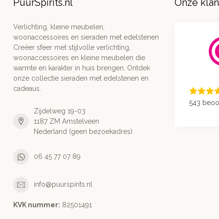
PuurSpirits.nl
Onze kla
Verlichting, kleine meubelen,
woonaccessoires en sieraden met edelstenen
Creëer sfeer met stijlvolle verlichting,
woonaccessoires en kleine meubelen die
warmte en karakter in huis brengen. Ontdek
onze collectie sieraden met edelstenen en
cadeaus.
543 beoo
Zijdelweg 19-03
1187 ZM Amstelveen
Nederland (geen bezoekadres)
06 45 77 07 89
info@puurspirits.nl
KVK nummer:
82501491