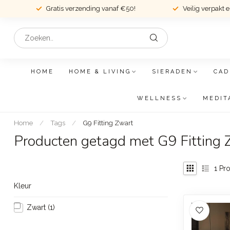
Gratis verzending vanaf €50!
Veilig verpakt 
HOME
HOME & LIVING
SIERADEN
CAD
WELLNESS
MEDIT
Home
/
Tags
/
G9 Fitting Zwart
Producten getagd met G9 Fitting 
1
Pro
Kleur
Zwart
(1)