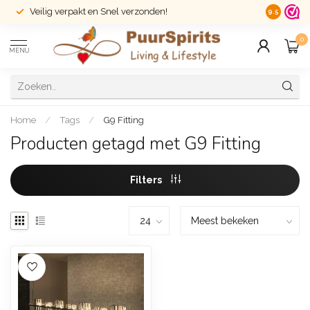
Veilig verpakt en Snel verzonden!
14 dagen r
9.5
0
MENU
Home
/
Tags
/
G9 Fitting
Producten getagd met G9 Fitting
Filters