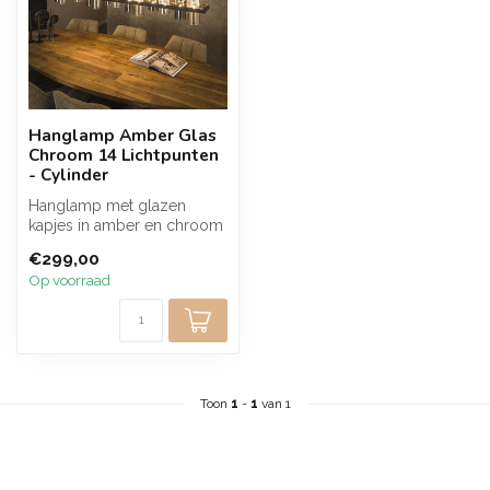
Hanglamp Amber Glas
Chroom 14 Lichtpunten
- Cylinder
Hanglamp met glazen
kapjes in amber en chroom
tinten en een metalen
€299,00
armatuur in ...
Op voorraad
Toon
1
-
1
van 1