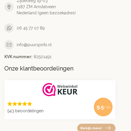
Zijdelweg 19-03
1187 ZM Amstelveen
Nederland (geen bezoekadres)
06 45 77 07 89
info@puurspirits.nl
KVK nummer:
82501491
Onze klantbeoordelingen
9.5
/10
543 beoordelingen
Bekijk meer