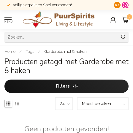
Veilig verpakt en Snel verzonden!
14 dagen r
9.5
0
MENU
Home
/
Tags
/
Garderobe met 8 haken
Producten getagd met Garderobe met
8 haken
Filters
Geen producten gevonden!