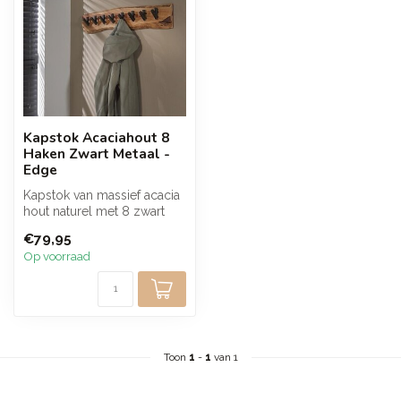
Kapstok Acaciahout 8
Haken Zwart Metaal -
Edge
Kapstok van massief acacia
hout naturel met 8 zwart
metalen haken. De warme
€79,95
hout...
Op voorraad
Toon
1
-
1
van 1