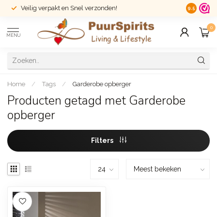
Veilig verpakt en Snel verzonden!
14 dagen r
9.5
0
MENU
Home
/
Tags
/
Garderobe opberger
Producten getagd met Garderobe
opberger
Filters