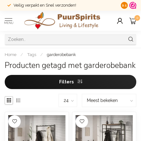
Veilig verpakt en Snel verzonden!
14 dagen r
9.5
0
MENU
Home
/
Tags
/
garderobebank
Producten getagd met garderobebank
Filters