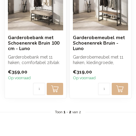
Garderobebank met
Garderobemeubel met
Schoenenrek Bruin 100
Schoenenrek Bruin -
cm - Luno
Luno
Garderobebank met 11
Garderobemeubel met 11
haken, comfortabel zitvlak
haken, kledingroede,
en ruim schoenenrek. Het
hoedenplank en
€359,00
€319,00
warme b...
schoenenrek. De warme...
Op voorraad
Op voorraad
Toon
1
-
2
van 2